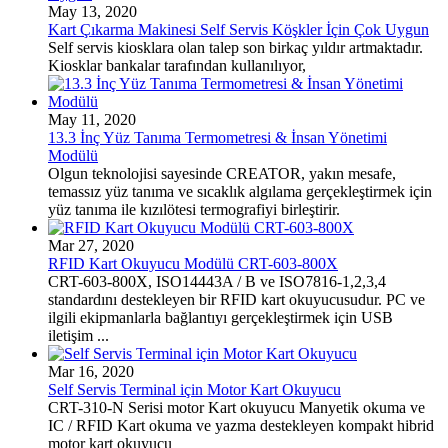
May 13, 2020
Kart Çıkarma Makinesi Self Servis Köşkler İçin Çok Uygun
Self servis kiosklara olan talep son birkaç yıldır artmaktadır.
Kiosklar bankalar tarafından kullanılıyor,
May 11, 2020
13.3 İnç Yüz Tanıma Termometresi & İnsan Yönetimi
Modülü
Olgun teknolojisi sayesinde CREATOR, yakın mesafe,
temassız yüz tanıma ve sıcaklık algılama gerçekleştirmek için
yüz tanıma ile kızılötesi termografiyi birleştirir.
Mar 27, 2020
RFID Kart Okuyucu Modülü CRT-603-800X
CRT-603-800X, ISO14443A / B ve ISO7816-1,2,3,4
standardını destekleyen bir RFID kart okuyucusudur. PC ve
ilgili ekipmanlarla bağlantıyı gerçekleştirmek için USB
iletişim ...
Mar 16, 2020
Self Servis Terminal için Motor Kart Okuyucu
CRT-310-N Serisi motor Kart okuyucu Manyetik okuma ve
IC / RFID Kart okuma ve yazma destekleyen kompakt hibrid
motor kart okuyucu