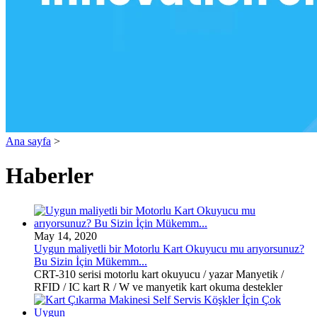
Ana sayfa
>
Haberler
May 14, 2020
Uygun maliyetli bir Motorlu Kart Okuyucu mu arıyorsunuz?
Bu Sizin İçin Mükemm...
CRT-310 serisi motorlu kart okuyucu / yazar Manyetik /
RFID / IC kart R / W ve manyetik kart okuma destekler