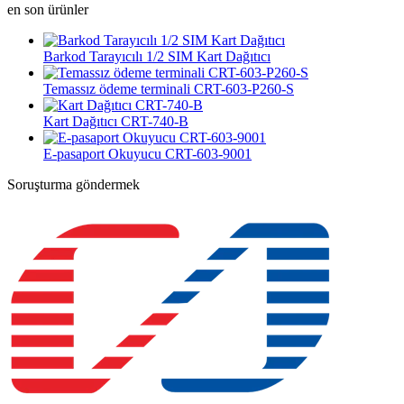
en son ürünler
Barkod Tarayıcılı 1/2 SIM Kart Dağıtıcı
Temassız ödeme terminali CRT-603-P260-S
Kart Dağıtıcı CRT-740-B
E-pasaport Okuyucu CRT-603-9001
Soruşturma göndermek