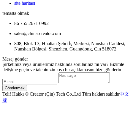
site haritası
temasta olmak
86 755 2671 0992
sales@china-creator.com
808, Blok T3, Hualian Şehri İş Merkezi, Nanshan Caddesi,
Nanshan Bölgesi, Shenzhen, Guangdong, Çin 518072
Mesaj gönder
Şirketimiz veya ürünlerimiz hakkında sorularınız mı var? Bizimle
iletişime geçin ve talebinizin kısa bir açıklamasını bize gönderin.
Göndermek
Telif Hakkı © Creator (Çin) Tech Co.,Ltd Tüm hakları saklıdır
中文
版