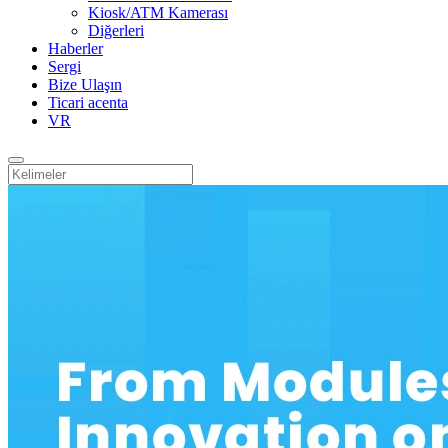
Kiosk/ATM Kamerası
Diğerleri
Haberler
Sergi
Bize Ulaşın
Ticari acenta
VR