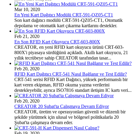
Mar 10, 2020
En Yeni Kart Dağıtıcı Modülü CRT-591-QZ05-CT1
Son kart dağıtıcı modülü CRT-591-QZ05-CT1, Otomatik
depolama ve otomatik kart çıkarma kartlarını destekler.
Feb 21, 2020
En Son RFID Kart Okuyucu CRT-603-800X
CREATOR, en yeni RFID kart okuyucu ürünü CRT-603-
800X'i piyasaya sürdüğünü açıkladı.
Akıllı kart okuyucu, 21
yıllık tecrübeye sahip CREATOR tarafından tasar...
Feb 20, 2020
RFID Kart Dağıtıcı CRT-541 Nasıl Bağlanır ve Test Edilir?
CRT-541 serisi RFID Kart Dağıtıcı, yüksek performanslı bir
kart veren ekipman, RFID okuma yazma verilerini
destekleyebilir, ayrıca ISO7816 standart iletişim IC kartı veri...
Feb 20, 2020
CREATOR 20 Şubat'ta Çalışmaya Devam Ediyor
CREATOR, üretim ve operasyonları güvenli ve düzenli bir
şekilde yürütmek için ulusal ve bölgesel politikalarla 20
Şubat'ta çalışmaya devam eder.
Feb 19, 2020