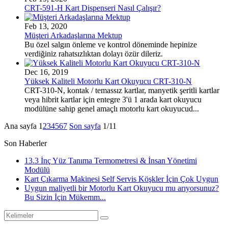
CRT-591-H Kart Dispenseri Nasıl Çalışır?
Feb 13, 2020
Müşteri Arkadaşlarına Mektup
Bu özel salgın önleme ve kontrol döneminde hepinize
verdiğiniz rahatsızlıktan dolayı özür dileriz.
Dec 16, 2019
Yüksek Kaliteli Motorlu Kart Okuyucu CRT-310-N
CRT-310-N, kontak / temassız kartlar, manyetik şeritli kartlar
veya hibrit kartlar için entegre 3'ü 1 arada kart okuyucu
modülüne sahip genel amaçlı motorlu kart okuyucud...
Ana sayfa
1
2
3
4
5
6
7
Son sayfa
1/11
Son Haberler
13.3 İnç Yüz Tanıma Termometresi & İnsan Yönetimi
Modülü
Kart Çıkarma Makinesi Self Servis Köşkler İçin Çok Uygun
Uygun maliyetli bir Motorlu Kart Okuyucu mu arıyorsunuz?
Bu Sizin İçin Mükemm...