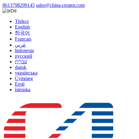
8613798299145
sales@china-creator.com
Dil
Türkçe
English
한국어
Français
عربي
Indonesia
русский
עברית
dansk
українська
Cymraeg
Eesti
íslenska